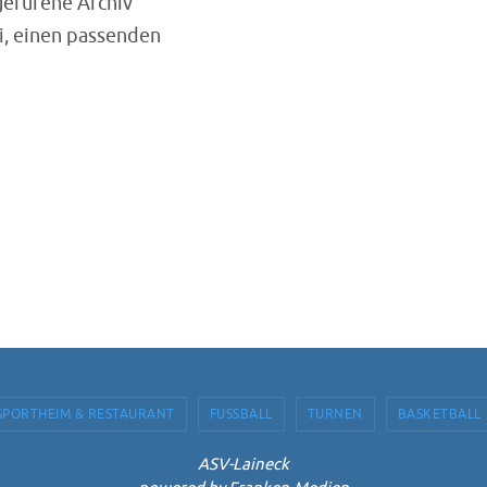
gerufene Archiv
ei, einen passenden
n
SPORTHEIM & RESTAURANT
FUSSBALL
TURNEN
BASKETBALL
ASV-Laineck