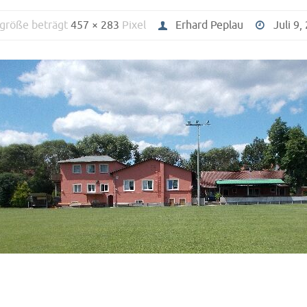
lgröße beträgt
457 × 283
Pixel
Erhard Peplau
Juli 9,