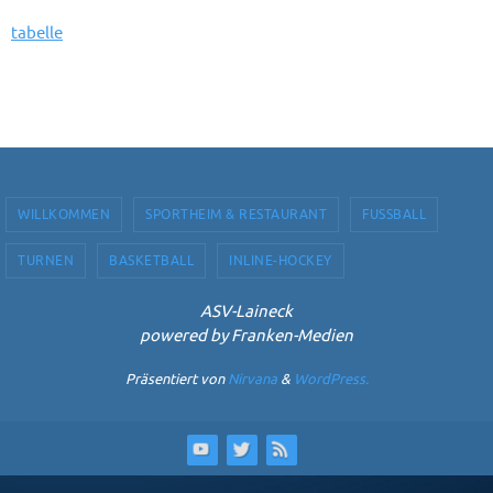
tabelle
WILLKOMMEN
SPORTHEIM & RESTAURANT
FUSSBALL
TURNEN
BASKETBALL
INLINE-HOCKEY
ASV-Laineck
powered by Franken-Medien
Präsentiert von
Nirvana
&
WordPress.